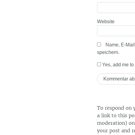
Website
Name, E-Mail
speichern.
Yes, add me to y
To respond on y
a link to this p
moderation) on 
your post and r