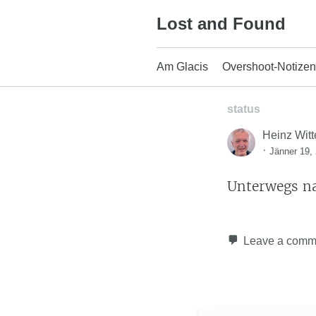
Skip
Lost and Found
to
content
Am Glacis
Overshoot-Notizen
status
Heinz Witt
·
Jänner 19,
Unterwegs n
Leave a comm