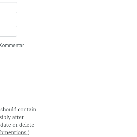
 Kommentar
 should contain
ibly after
date or delete
ebmentions.
)