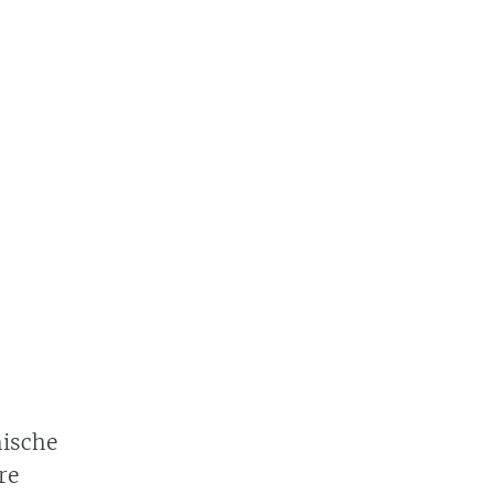
hische
re