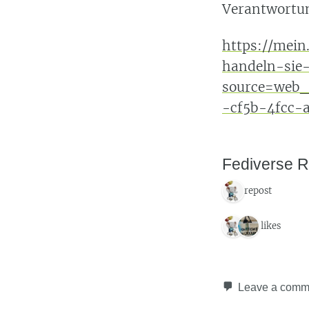
Verantwortu
https://mein
handeln-sie-
source=web
-cf5b-4fcc-
Fediverse R
1 repost
2 likes
Leave a comm