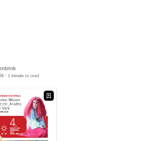
enbrink
·
to read
26
1 minute