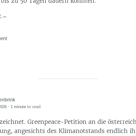
bis zu 50 Tagen dauern könnten.
g
→
ent
enbrink
·
to read
2026
1 minute
zeichnet. Greenpeace-Petition an die österreic
ung, angesichts des Klimanotstands endlich ih