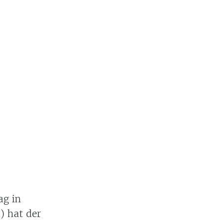
ag in
) hat der