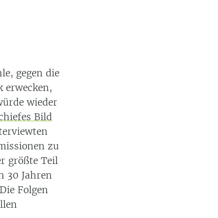
le, gegen die
k erwecken,
würde wieder
chiefes Bild
terviewten
Emissionen zu
r größte Teil
n 30 Jahren
 Die Folgen
llen