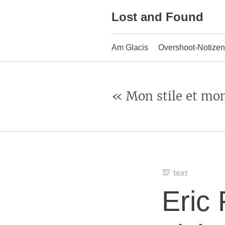
Skip
Lost and Found
to
content
Am Glacis
Overshoot-Notizen
« Mon stile et mo
text
Eric 