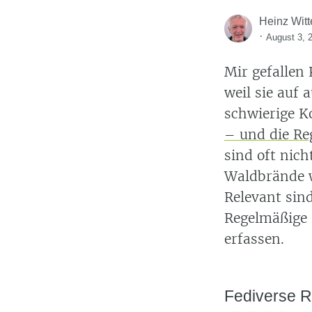
Heinz Witt
·
August 3, 
Mir gefalle
weil sie auf
schwierige K
– und die Re
sind oft nich
Waldbrände w
Relevant sin
Regelmäßige 
erfassen.
Fediverse R