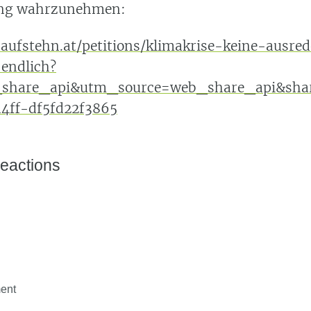
ng wahrzunehmen:
.aufstehn.at/petitions/klimakrise-keine-ausr
endlich?
_share_api&utm_source=web_share_api&sha
a4ff-df5fd22f3865
eactions
ent