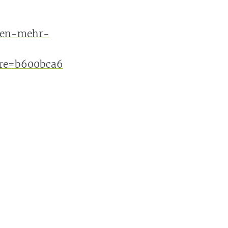
eden-mehr-
re=b600bca6