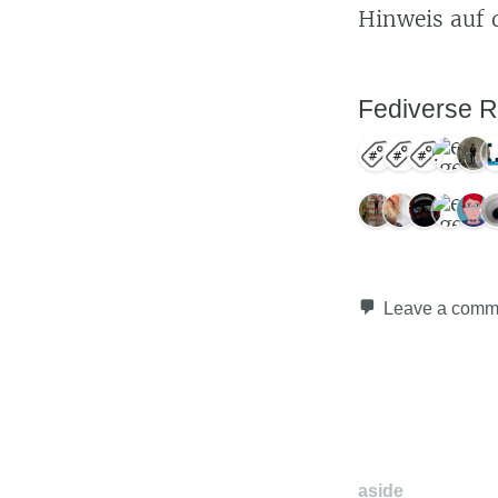
Hinweis auf 
Fediverse R
Leave a comm
aside