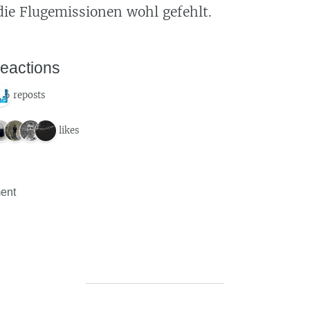
die Flugemissionen wohl gefehlt.
eactions
6 reposts
9 likes
ent