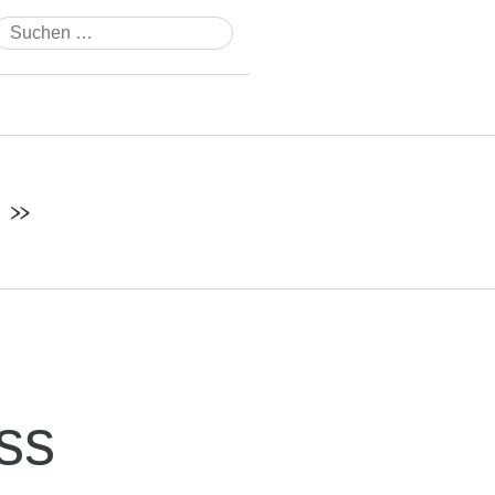
Suchen
nach:
. »
uss