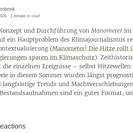
enbrink
·
to read
2026
1 minute
n Konzept und Durchführung von
Manometer
im 
 auf ein Hauptproblem des Klimajournalismus re
ontextualisierung (
Manometer! Die Hitze rollt 
gierungen sparen im Klimaschutz
). Zeithistori
t die einzelnen Ereignisse – selbst Hitzewellen
ie in diesem Sommer wurden längst prognostiz
d langfristige Trends und Machtverschiebungen
Bestandsaufnahmen sind ein gutes Format, um
eactions