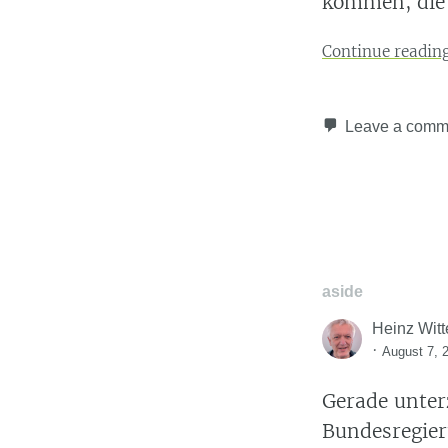
kommen, die 
Continue readin
Leave a comm
aside
Heinz Witt
·
August 7, 
Gerade unter
Bundesregier