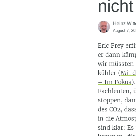
nicht
Heinz Witt
August 7, 20
Eric Frey er
er dann kämp
wir müssten 
kühler (
Mit d
– Im Fokus
)
Fachleuten, ü
stoppen, dami
des CO2, das
in die Atmos
sind klar: E