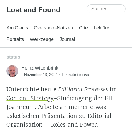
Skip
Suchen
Lost and Found
to
nach:
content
Am Glacis
Overshoot-Notizen
Orte
Lektüre
Portraits
Werkzeuge
Journal
status
Heinz Wittenbrink
·
·
to read
November 13, 2024
1 minute
Unterrichte heute
Editiorial Processes
im
Content Strategy
-Studiengang der FH
Joanneum. Arbeite an meiner etwas
asketischen Präsentation zu
Editorial
Organisation – Roles and Power
.