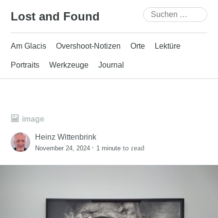
Skip
Suchen
Lost and Found
to
nach:
content
Am Glacis
Overshoot-Notizen
Orte
Lektüre
Portraits
Werkzeuge
Journal
image
Heinz Wittenbrink
·
to read
November 24, 2024
1 minute