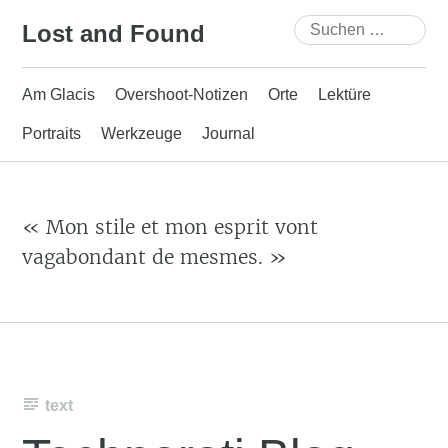
Skip
Suchen
Lost and Found
to
nach:
content
Am Glacis
Overshoot-Notizen
Orte
Lektüre
Portraits
Werkzeuge
Journal
« Mon stile et mon esprit vont
vagabondant de mesmes. »
text