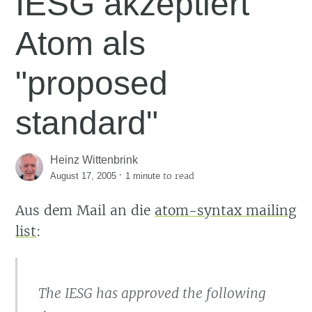
IESG akzeptiert
Atom als
"proposed
standard"
Heinz Wittenbrink
·
to read
August 17, 2005
1 minute
Aus dem Mail an die
atom-syntax mailing
list
:
The IESG has approved the following