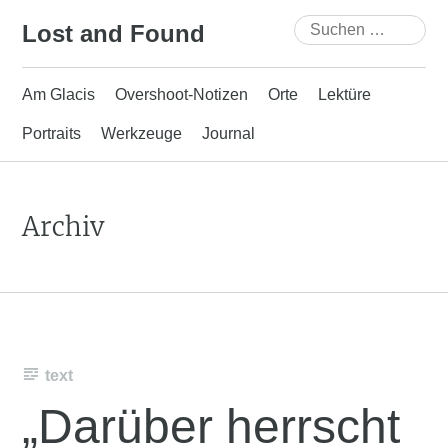
Skip
Suchen
Lost and Found
to
nach:
content
Am Glacis
Overshoot-Notizen
Orte
Lektüre
Portraits
Werkzeuge
Journal
Archiv
text
„Darüber herrscht