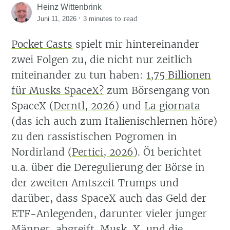
Heinz Wittenbrink
·
to read
Juni 11, 2026
3 minutes
Pocket Casts
spielt mir hintereinander
zwei Folgen zu, die nicht nur zeitlich
miteinander zu tun haben:
1,75 Billionen
für Musks SpaceX?
zum Börsengang von
SpaceX
(
Derntl, 2026
)
und
La giornata
(das ich auch zum Italienischlernen höre)
zu den rassistischen Pogromen in
Nordirland
(
Pertici, 2026
)
. Ö1 berichtet
u.a. über die Deregulierung der Börse in
der zweiten Amtszeit Trumps und
darüber, dass SpaceX auch das Geld der
ETF-Anlegenden, darunter vieler junger
Männer, abgreift. Musk, X, und die