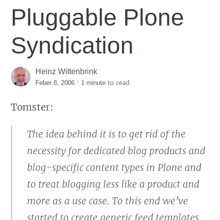
Pluggable Plone
Syndication
Heinz Wittenbrink
·
to read
Feber 8, 2006
1 minute
Tomster:
The idea behind it is to get rid of the
necessity for dedicated blog products and
blog-specific content types in Plone and
to treat blogging less like a
product
and
more as a
use case
. To this end we’ve
started to create generic feed templates