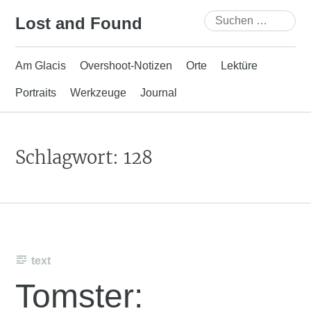
Skip
Suchen
Lost and Found
to
nach:
content
Am Glacis
Overshoot-Notizen
Orte
Lektüre
Portraits
Werkzeuge
Journal
Schlagwort:
128
text
Tomster: