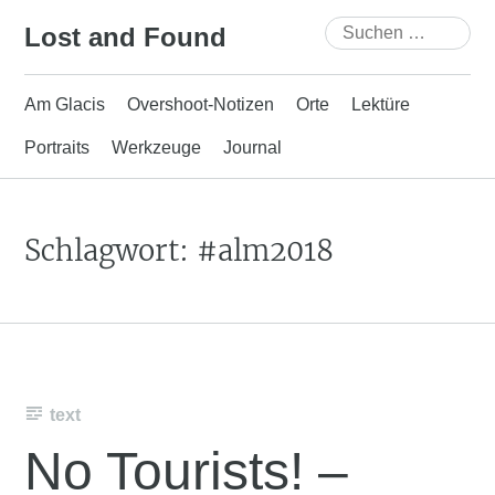
Skip
Suchen
Lost and Found
to
nach:
content
Am Glacis
Overshoot-Notizen
Orte
Lektüre
Portraits
Werkzeuge
Journal
Schlagwort:
#alm2018
text
No Tourists! –