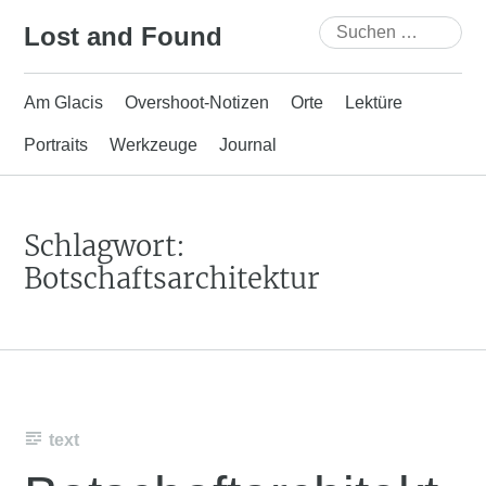
Skip
Suchen
Lost and Found
to
nach:
content
Am Glacis
Overshoot-Notizen
Orte
Lektüre
Portraits
Werkzeuge
Journal
Schlagwort:
Botschaftsarchitektur
text