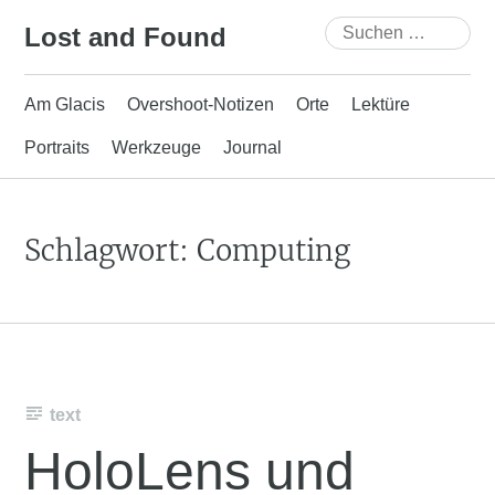
Skip
Suchen
Lost and Found
to
nach:
content
Am Glacis
Overshoot-Notizen
Orte
Lektüre
Portraits
Werkzeuge
Journal
Schlagwort:
Computing
text
HoloLens und