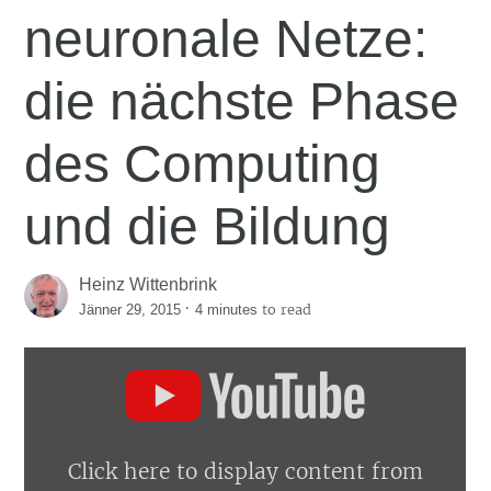
neuronale Netze:
die nächste Phase
des Computing
und die Bildung
Heinz Wittenbrink
·
to read
Jänner 29, 2015
4 minutes
Display
"HoloLens
and
Windows
10:
Microsoft
Click here to display content from
announces