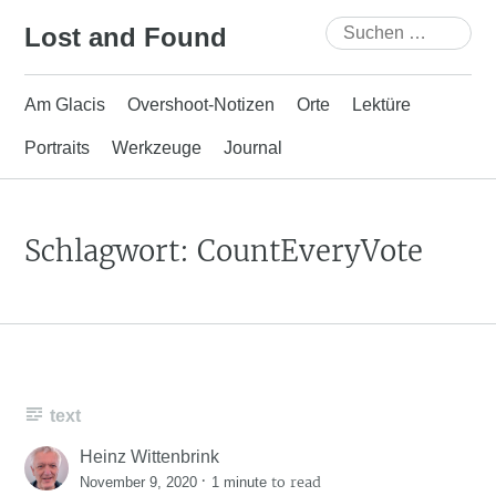
Skip
Suchen
Lost and Found
to
nach:
content
Am Glacis
Overshoot-Notizen
Orte
Lektüre
Portraits
Werkzeuge
Journal
Schlagwort:
CountEveryVote
text
Heinz Wittenbrink
·
to read
November 9, 2020
1 minute