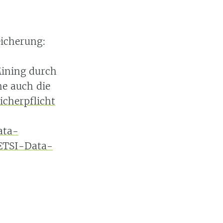
eicherung:
Mining durch
he auch die
icherpflicht
ata-
 ETSI-Data-