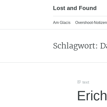
Skip
Lost and Found
to
content
Am Glacis
Overshoot-Notizen
Schlagwort:
D
text
Eric