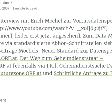
enbrink
·
to read
, 2007
1 minute
Interview mit Erich Möchel zur Vorratsdatensp
tp://www.youtube.com/watch?v=_x0Ij632jtY]
ainer
], leider erst jetzt angesehen]. Zum Data 
e via standardisierte Abhör-Schnittstellen sie
eiträge Möchels:
Neuer Standard zur Datenspe
.ORF.at
,
Der Weg zum Geheimdienststaat –
RF.at
[ebenfalls via J.K.],
Geheimdienstsache D
futurezone.ORF.at
und
Schriftliche Anfrage zu
ent