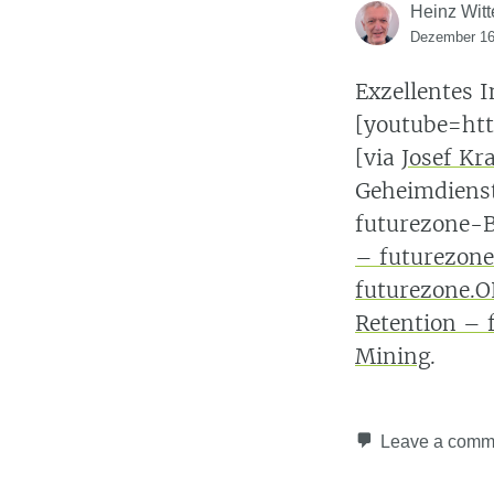
Heinz Witt
Dezember 16
Exzellentes 
[youtube=ht
[via
Josef Kr
Geheimdienst
futurezone-B
– futurezone
futurezone.O
Retention – 
Mining
.
Leave a comm