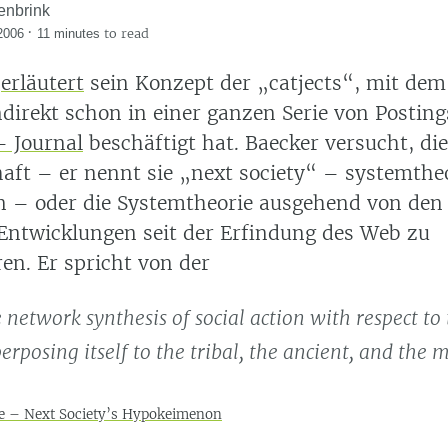
enbrink
·
to read
2006
11 minutes
r
erläutert
sein Konzept der
catjects
, mit dem
ndirekt schon in einer ganzen Serie von Posting
 Journal
beschäftigt hat. Baecker versucht, di
haft – er nennt sie
next society
– systemtheo
en – oder die Systemtheorie ausgehend von den
Entwicklungen seit der Erfindung des Web zu
ren. Er spricht von der
e network synthesis of social action with respect to
perposing itself to the tribal, the ancient, and the 
e – Next Society’s Hypokeimenon