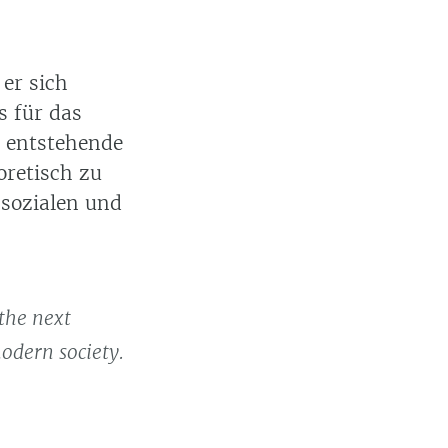
 er sich
s für das
e entstehende
retisch zu
 sozialen und
 the next
modern society.