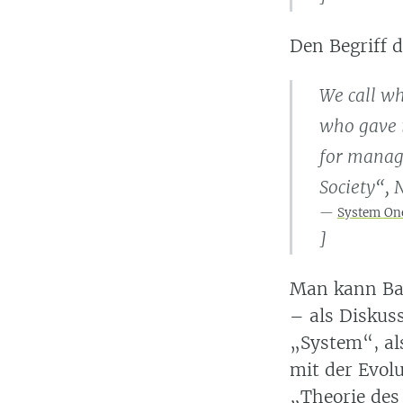
Den Begriff 
We call wh
who gave i
for manag
Society“, 
System One
]
Man kann Bae
– als Diskus
System
, a
mit der Evolu
Theorie des