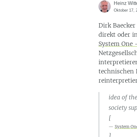
Heinz Witt
Oktober 17, 
Dirk Baecke
direkt oder i
System One –
Netzgesellsc
interpretier
technischen 
reinterpretie
idea of th
society su
[
System On
]