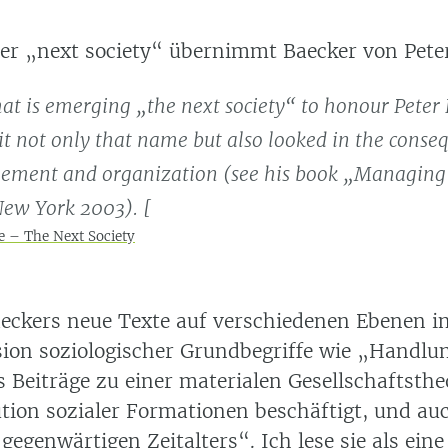
der
next society
übernimmt Baecker von Peter
at is emerging „the next society“ to honour Peter 
t not only that name but also looked in the conseq
ement and organization (see his book „Managing 
New York 2003). [
 – The Next Society
ckers neue Texte auf verschiedenen Ebenen in
sion soziologischer Grundbegriffe wie
Handlu
ls Beiträge zu einer materialen Gesellschaftstheo
tion sozialer Formationen beschäftigt, und auc
 gegenwärtigen Zeitalters
. Ich lese sie als ein