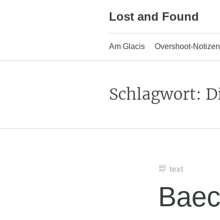
Skip
Lost and Found
to
content
Am Glacis
Overshoot-Notizen
Schlagwort:
D
text
Baec