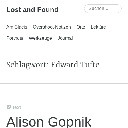
Skip
Suchen
Lost and Found
to
nach:
content
Am Glacis
Overshoot-Notizen
Orte
Lektüre
Portraits
Werkzeuge
Journal
Schlagwort:
Edward Tufte
text
Alison Gopnik