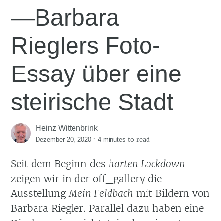
—Barbara
Rieglers Foto-
Essay über eine
steirische Stadt
Heinz Wittenbrink
·
to read
Dezember 20, 2020
4 minutes
Seit dem Beginn des
harten Lockdown
zeigen wir in der
off_gallery
die
Ausstellung
Mein Feldbach
mit Bildern von
Barbara Riegler. Parallel dazu haben eine