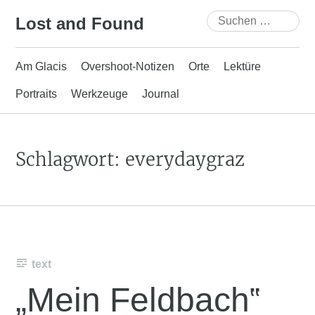
Skip
Suchen
Lost and Found
to
nach:
content
Am Glacis
Overshoot-Notizen
Orte
Lektüre
Portraits
Werkzeuge
Journal
Schlagwort:
everydaygraz
text
„Mein Feldbach‟