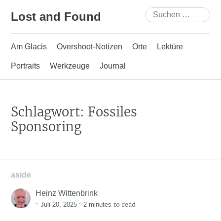
Skip
Suchen
Lost and Found
to
nach:
content
Am Glacis
Overshoot-Notizen
Orte
Lektüre
Portraits
Werkzeuge
Journal
Schlagwort:
Fossiles
Sponsoring
aside
Heinz Wittenbrink
·
·
to read
Juli 20, 2025
2 minutes