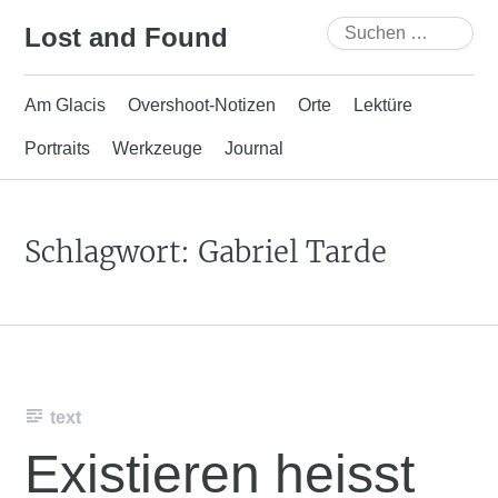
Skip
Suchen
Lost and Found
to
nach:
content
Am Glacis
Overshoot-Notizen
Orte
Lektüre
Portraits
Werkzeuge
Journal
Schlagwort:
Gabriel Tarde
text
Existieren heisst