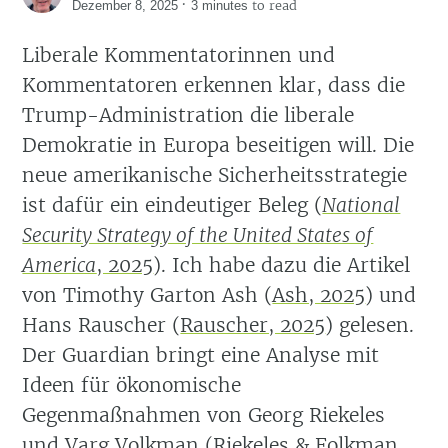
·
to read
Dezember 8, 2025
3 minutes
Liberale Kommentatorinnen und
Kommentatoren erkennen klar, dass die
Trump-Administration die liberale
Demokratie in Europa beseitigen will. Die
neue amerikanische Sicherheitsstrategie
ist dafür ein eindeutiger Beleg
(
National
Security Strategy of the United States of
America
, 2025
)
. Ich habe dazu die Artikel
von Timothy Garton Ash
(
Ash, 2025
)
und
Hans Rauscher
(
Rauscher, 2025
)
gelesen.
Der Guardian bringt eine Analyse mit
Ideen für ökonomische
Gegenmaßnahmen von Georg Riekeles
und Varg Volkman
(
Riekeles & Folkman,