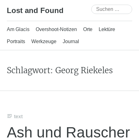
Skip
Suchen
Lost and Found
to
nach:
content
Am Glacis
Overshoot-Notizen
Orte
Lektüre
Portraits
Werkzeuge
Journal
Schlagwort:
Georg Riekeles
text
Ash und Rauscher