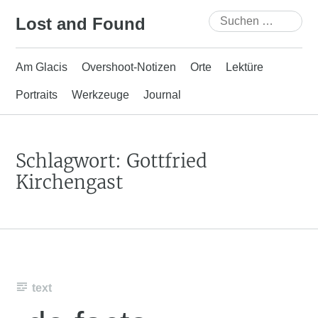
Skip
Suchen
Lost and Found
to
nach:
content
Am Glacis
Overshoot-Notizen
Orte
Lektüre
Portraits
Werkzeuge
Journal
Schlagwort:
Gottfried
Kirchengast
text