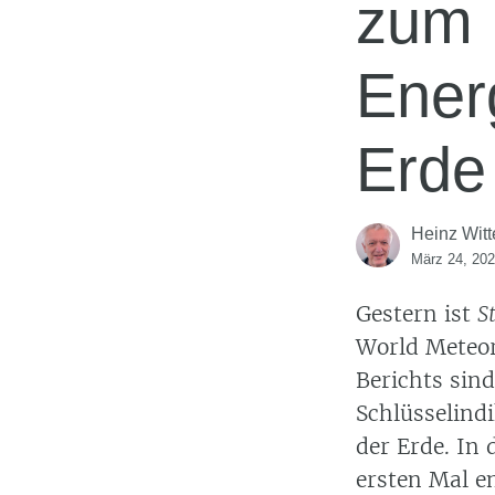
zum
Ener
Erde
Heinz Witt
März 24, 20
Gestern ist
S
World Meteor
Berichts sin
Schlüsselind
der Erde. In 
ersten Mal e