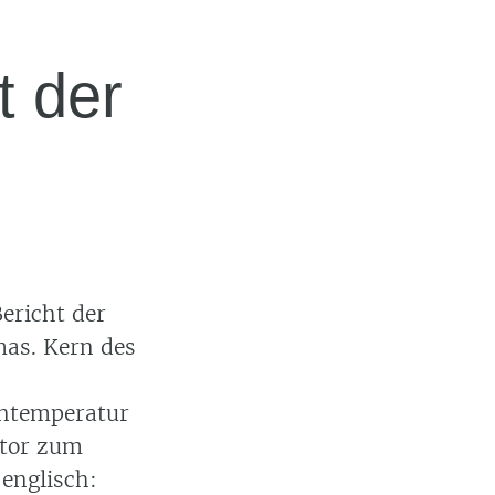
t der
ericht der
mas. Kern des
entemperatur
ator zum
 englisch: