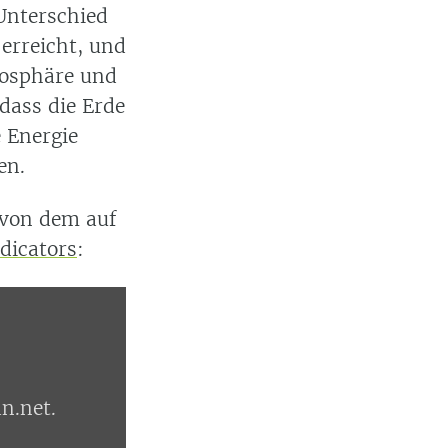
 Unterschied
erreicht, und
mosphäre und
 dass die Erde
e Energie
en.
 von dem auf
dicators
:
n.net.