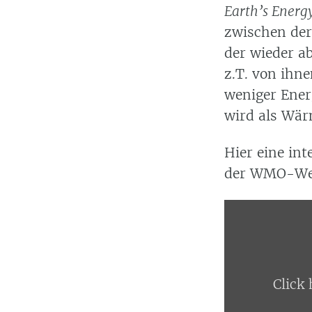
Earth’s Energ
zwischen der
der wieder a
z.T. von ihne
weniger Energ
wird als Wär
Hier eine in
der WMO-Web
Display
content
from
datawrapper.d
Click