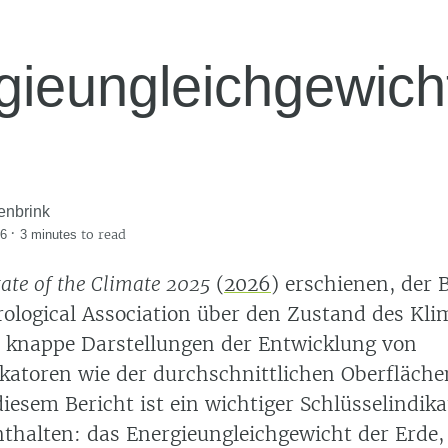
gieungleichgewich
enbrink
·
to read
26
3 minutes
tate of the Climate 2025
(
2026
)
erschienen, der B
ological Association über den Zustand des Kli
d knappe Darstellungen der Entwicklung von
ikatoren wie der durchschnittlichen Oberfläch
diesem Bericht ist ein wichtiger Schlüsselindik
nthalten: das Energieungleichgewicht der Erde,