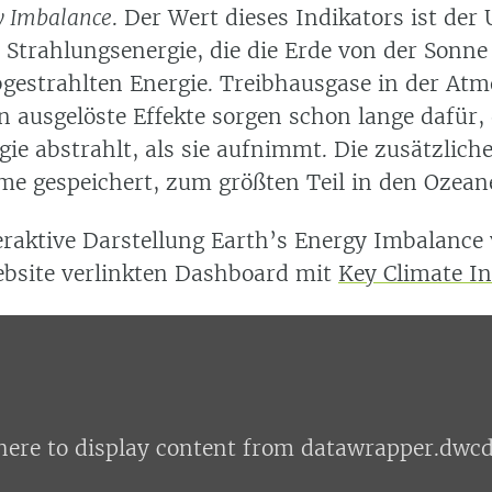
y Imbalance
. Der Wert dieses Indikators ist der
 Strahlungsenergie, die die Erde von der Sonne 
bgestrahlten Energie. Treibhausgase in der At
n ausgelöste Effekte sorgen schon lange dafür,
ie abstrahlt, als sie aufnimmt. Die zusätzlich
me gespeichert, zum größten Teil in den Ozean
teraktive Darstellung Earth’s Energy Imbalance
site verlinkten Dashboard mit
Key Climate In
wcdn.net
 here to display content from datawrapper.dwcd