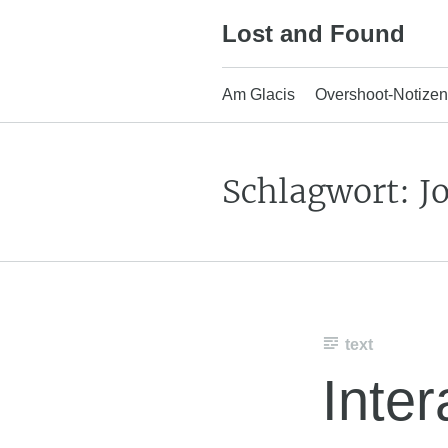
Skip
Lost and Found
to
content
Am Glacis
Overshoot-Notizen
Schlagwort:
J
text
Inte