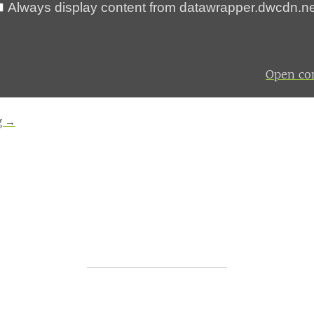
Always display content from datawrapper.dwcdn.ne
Open con
g
→