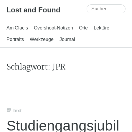
Skip
Suchen
Lost and Found
to
nach:
content
Am Glacis
Overshoot-Notizen
Orte
Lektüre
Portraits
Werkzeuge
Journal
Schlagwort:
JPR
text
Studiengangsjubil