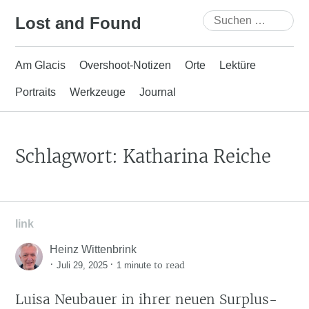
Skip
Suchen
Lost and Found
to
nach:
content
Am Glacis
Overshoot-Notizen
Orte
Lektüre
Portraits
Werkzeuge
Journal
Schlagwort:
Katharina Reiche
link
Heinz Wittenbrink
·
·
to read
Juli 29, 2025
1 minute
Luisa Neubauer in ihrer neuen Surplus-