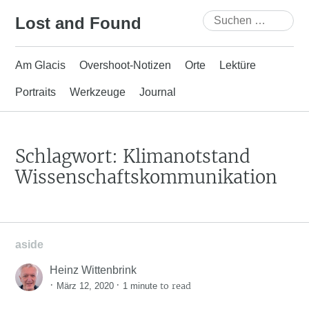
Skip
Suchen
Lost and Found
to
nach:
content
Am Glacis
Overshoot-Notizen
Orte
Lektüre
Portraits
Werkzeuge
Journal
Schlagwort:
Klimanotstand
Wissenschaftskommunikation
aside
Heinz Wittenbrink
·
·
to read
März 12, 2020
1 minute