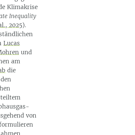
de Klimakrise
ate Inequality
al., 2025
)
.
ständlichen
en
Lucas
Mohren
und
nnen am
ab
die
 den
chen
rteiltem
ibhausgas-
usgehend von
 formulieren
ßnahmen