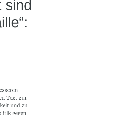
 sind
lle“:
esseren
n Text zur
keit und zu
litik gegen