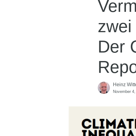
Verm
zwei 
Der C
Repo
Heinz Witt
November 4,