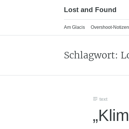
Skip
Lost and Found
to
content
Am Glacis
Overshoot-Notizen
Schlagwort:
L
text
„Kli