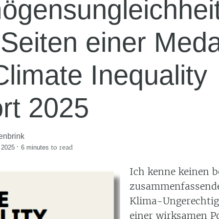
ögensungleichheit
Seiten einer Medai
limate Inequality
rt 2025
enbrink
·
to read
 2025
6 minutes
Ich kenne keinen b
zusammenfassende
Klima-Ungerechtig
einer wirksamen Po