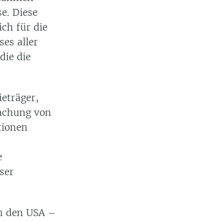
e. Diese
ch für die
ses aller
die die
ieträger,
sachung von
tionen
e
ser
on den USA –