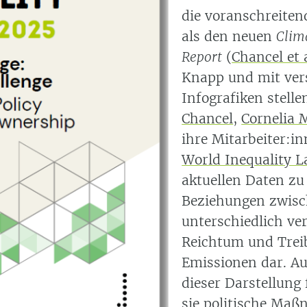
die voranschreiten
als den neuen
Clim
Report
(
Chancel et 
Knapp und mit ver
Infografiken stell
Chancel
,
Cornelia 
ihre Mitarbeiter:i
World Inequality L
aktuellen Daten zu
Beziehungen zwis
unterschiedlich ve
Reichtum und Tre
Emissionen dar. A
dieser Darstellung
sie politische Ma