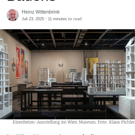
Heinz Wittenbrink
·
to read
Juli 23, 2025
11 minutes
Eisenbeton-Ausstellung im Wien Museum. Foto: Klaus Pichler