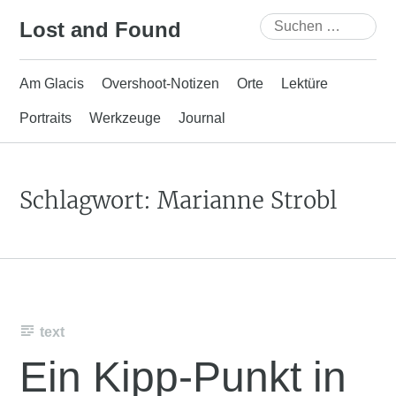
Skip
Suchen
Lost and Found
to
nach:
content
Am Glacis
Overshoot-Notizen
Orte
Lektüre
Portraits
Werkzeuge
Journal
Schlagwort:
Marianne Strobl
text
Ein Kipp-Punkt in