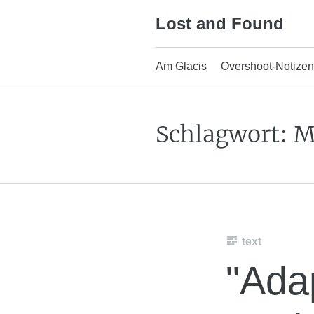
Skip
Lost and Found
to
content
Am Glacis
Overshoot-Notizen
Schlagwort:
M
text
"Ada