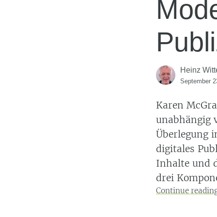
Model
Publi
Heinz Witt
September 2
Karen McGran
unabhängig v
Überlegung i
digitales Pub
Inhalte und 
drei Kompon
Continue readin