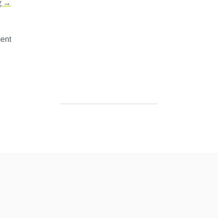
g
→
ent