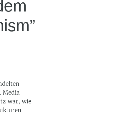
 dem
nism”
delten
al Media-
tz
war, wie
rukturen