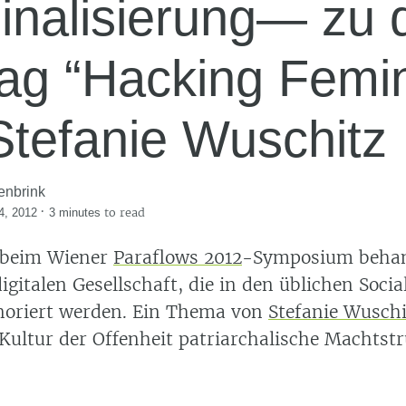
inalisierung— zu
rag “Hacking Femi
Stefanie Wuschitz
enbrink
·
to read
4, 2012
3 minutes
 beim Wiener
Paraflows 2012
-Symposium behan
igitalen Gesellschaft, die in den üblichen Soci
noriert werden. Ein Thema von
Stefanie Wuschi
 Kultur der Offenheit patriarchalische Machtst