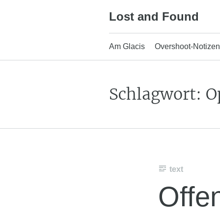
Skip
Lost and Found
to
content
Am Glacis
Overshoot-Notizen
Schlagwort:
O
text
Offe