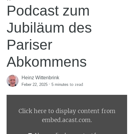
Podcast zum
Jubiläum des
Pariser
Abkommens
Heinz Wittenbrink
·
to read
Feber 22, 2025
5 minutes
Display
content
from
Click here to display content from
embed.acast.com
embed.acast.com.