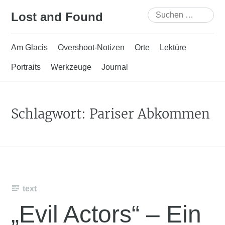
Skip
Suchen
Lost and Found
to
nach:
content
Am Glacis
Overshoot-Notizen
Orte
Lektüre
Portraits
Werkzeuge
Journal
Schlagwort:
Pariser Abkommen
text
„Evil Actors“ – Ein