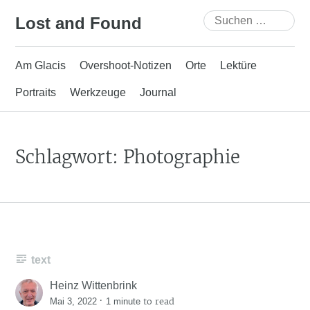
Skip
Suchen
Lost and Found
to
nach:
content
Am Glacis
Overshoot-Notizen
Orte
Lektüre
Portraits
Werkzeuge
Journal
Schlagwort:
Photographie
text
Heinz Wittenbrink
·
to read
Mai 3, 2022
1 minute