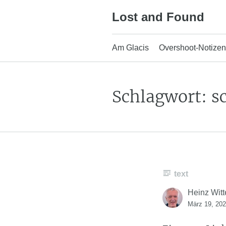
Skip
Lost and Found
to
content
Am Glacis
Overshoot-Notizen
Schlagwort:
s
text
Heinz Witt
März 19, 20