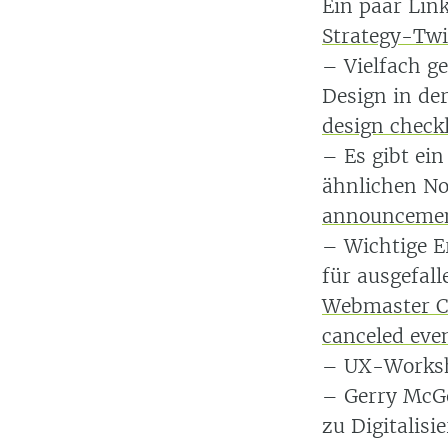
Ein paar Lin
Strategy-Twit
– Vielfach g
Design in d
design check
– Es gibt ei
ähnlichen No
announcement
– Wichtige E
für ausgefal
Webmaster Ce
canceled eve
– UX-Worksho
– Gerry McGo
zu Digitalisi