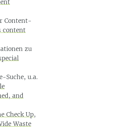
ent
ür Content-
s content
ationen zu
pecial
e-Suche, u.a.
le
ned, and
e Check Up
,
Wide Waste