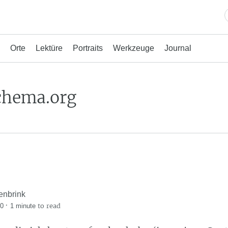
Orte
Lektüre
Portraits
Werkzeuge
Journal
chema.org
enbrink
·
to read
20
1 minute