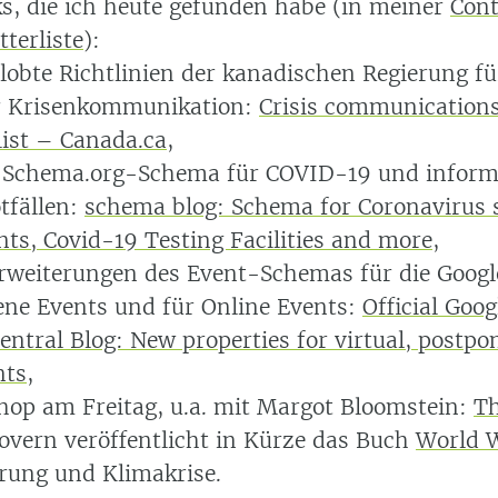
ks, die ich heute gefunden habe (in meiner
Cont
terliste
):
elobte Richtlinien der kanadischen Regierung f
er Krisenkommunikation:
Crisis communication
list – Canada.ca
,
n Schema.org-Schema für COVID-19 und inform
tfällen:
schema blog: Schema for Coronavirus s
s, Covid-19 Testing Facilities and more
,
rweiterungen des Event-Schemas für die Googl
lene Events und für Online Events:
Official Goog
ntral Blog: New properties for virtual, postpo
nts
,
p am Freitag, u.a. mit Margot Bloomstein:
Th
vern veröffentlicht in Kürze das Buch
World 
erung und Klimakrise.