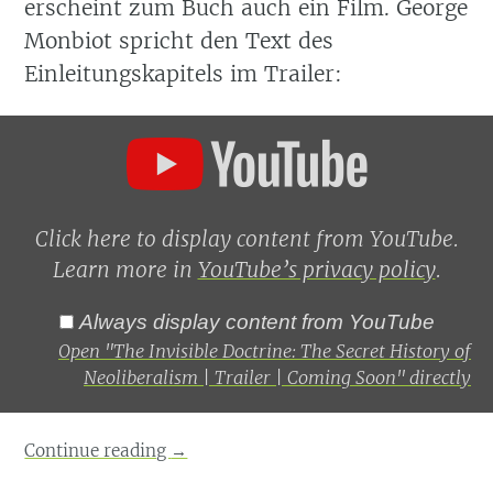
erscheint zum Buch auch ein Film. George
Monbiot spricht den Text des
Einleitungskapitels im Trailer:
Display
"The
Invisible
Doctrine:
The
Secret
Click here to display content from YouTube.
History
Learn more in
YouTube’s privacy policy
.
of
Neoliberalism
|
Always display content from YouTube
Trailer
Open "The Invisible Doctrine: The Secret History of
|
Coming
Neoliberalism | Trailer | Coming Soon" directly
Soon"
from
YouTube
Continue reading
→