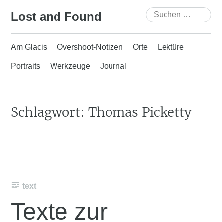
Skip
Suchen
Lost and Found
to
nach:
content
Am Glacis
Overshoot-Notizen
Orte
Lektüre
Portraits
Werkzeuge
Journal
Schlagwort:
Thomas Picketty
text
Texte zur