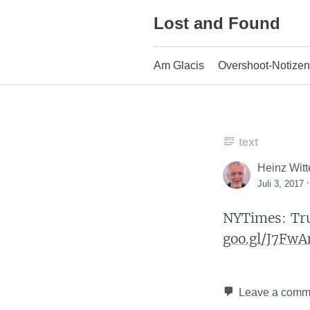
Skip
Lost and Found
to
content
Am Glacis
Overshoot-Notizen
text
Heinz Witt
Juli 3, 2017
NYTimes: Tru
goo.gl/J7Fw
Leave a comm