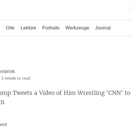
Orte
Lektüre
Portraits
Werkzeuge
Journal
enbrink
·
to read
1 minute
mp Tweets a Video of Him Wrestling ‘CNN’ to
Am
ent