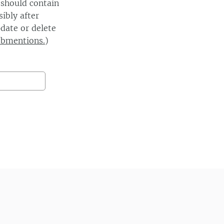
 should contain
ibly after
date or delete
ebmentions.
)