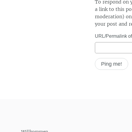
To respond on y
a link to this p
moderation) on 
your post and r
URL/Permalink of 
Willkommen