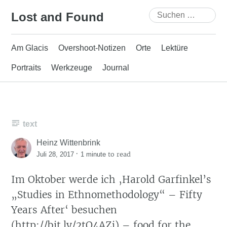
Skip
Suchen
Lost and Found
to
nach:
content
Am Glacis
Overshoot-Notizen
Orte
Lektüre
Portraits
Werkzeuge
Journal
text
Heinz Wittenbrink
·
to read
Juli 28, 2017
1 minute
Im Oktober werde ich ‚Harold Garfinkel’s
„Studies in Ethnomethodology“ – Fifty
Years After‘ besuchen
(http://bit.ly/2tQ4AZj) – food for the