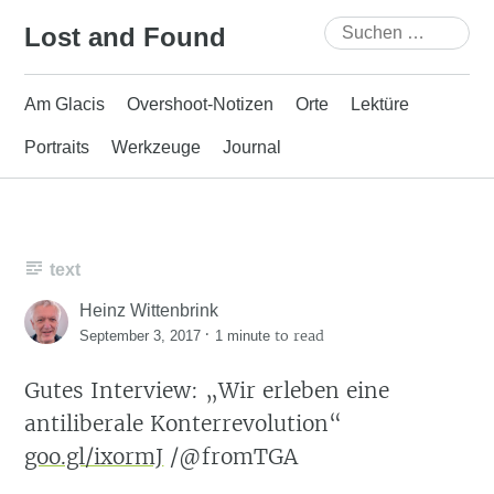
Skip
Suchen
Lost and Found
to
nach:
content
Am Glacis
Overshoot-Notizen
Orte
Lektüre
Portraits
Werkzeuge
Journal
text
Heinz Wittenbrink
·
to read
September 3, 2017
1 minute
Gutes Interview: „Wir erleben eine
antiliberale Konterrevolution“
goo.gl/ixormJ
/@fromTGA