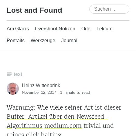
Skip
Suchen
Lost and Found
to
nach:
content
Am Glacis
Overshoot-Notizen
Orte
Lektüre
Portraits
Werkzeuge
Journal
text
Heinz Wittenbrink
·
to read
November 12, 2017
1 minute
Warnung: Wie viele seiner Art ist dieser
Buffer-Artikel über den Newsfeed-
Algorithmus
medium.com
trivial und
reines click baiting.