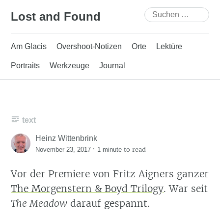
Skip
Suchen
Lost and Found
to
nach:
content
Am Glacis
Overshoot-Notizen
Orte
Lektüre
Portraits
Werkzeuge
Journal
text
Heinz Wittenbrink
·
to read
November 23, 2017
1 minute
Vor der Premiere von Fritz Aigners ganzer
The Morgenstern & Boyd Trilogy
. War seit
The Meadow
darauf gespannt.