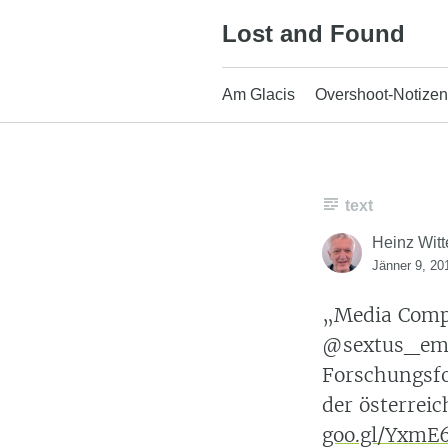
Skip
Lost and Found
to
content
Am Glacis
Overshoot-Notizen
text
Heinz Witt
Jänner 9, 20
„Media Compe
@sextus_emp
Forschungsf
der österreic
goo.gl/Yxm