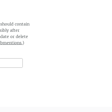
 should contain
ibly after
date or delete
ebmentions.
)