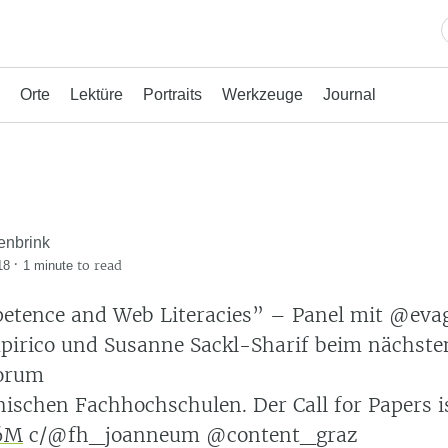
Orte
Lektüre
Portraits
Werkzeuge
Journal
enbrink
·
to read
18
1 minute
tence and Web Literacies” – Panel mit @evag
irico und Susanne Sackl-Sharif beim nächste
orum
hischen Fachhochschulen. Der Call for Papers is
E6M
c/@fh_joanneum @content_graz