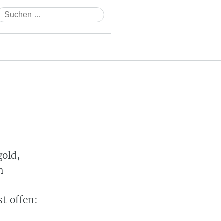
Suchen
nach:
old,
n
t offen: