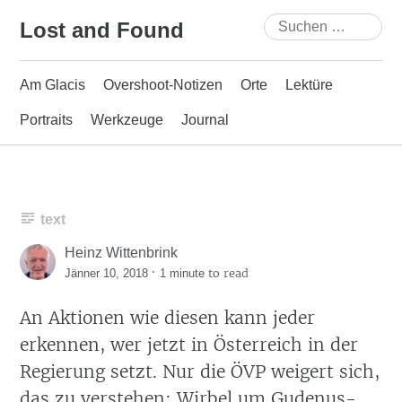
Skip
Suchen
Lost and Found
to
nach:
content
Am Glacis
Overshoot-Notizen
Orte
Lektüre
Portraits
Werkzeuge
Journal
text
Heinz Wittenbrink
·
to read
Jänner 10, 2018
1 minute
An Aktionen wie diesen kann jeder
erkennen, wer jetzt in Österreich in der
Regierung setzt. Nur die ÖVP weigert sich,
das zu verstehen:
Wirbel um Gudenus-