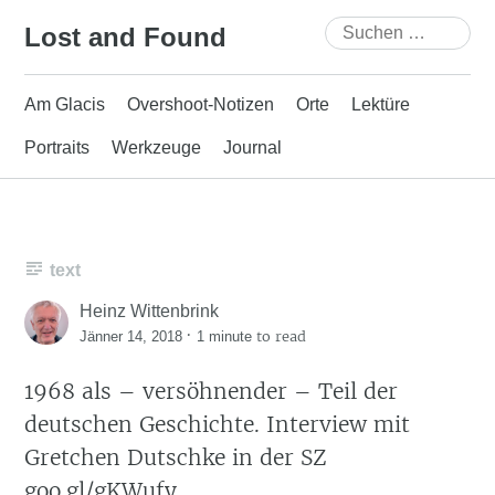
Skip
Suchen
Lost and Found
to
nach:
content
Am Glacis
Overshoot-Notizen
Orte
Lektüre
Portraits
Werkzeuge
Journal
text
Heinz Wittenbrink
·
to read
Jänner 14, 2018
1 minute
1968 als – versöhnender – Teil der
deutschen Geschichte. Interview mit
Gretchen Dutschke in der SZ
goo.gl/gKWufy