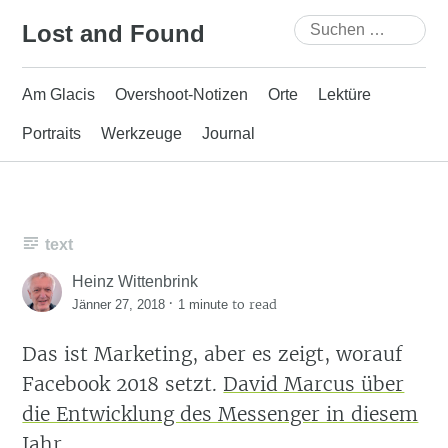
Skip
Suchen
Lost and Found
to
nach:
content
Am Glacis
Overshoot-Notizen
Orte
Lektüre
Portraits
Werkzeuge
Journal
text
Heinz Wittenbrink
·
to read
Jänner 27, 2018
1 minute
Das ist Marketing, aber es zeigt, worauf
Facebook 2018 setzt.
David Marcus über
die Entwicklung des Messenger in diesem
Jahr.