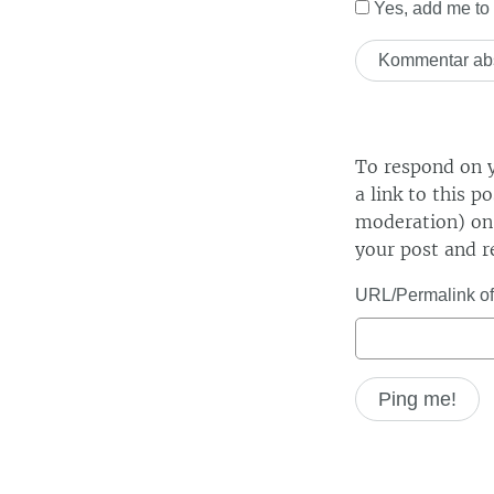
Yes, add me to y
To respond on y
a link to this p
moderation) on 
your post and r
URL/Permalink of 