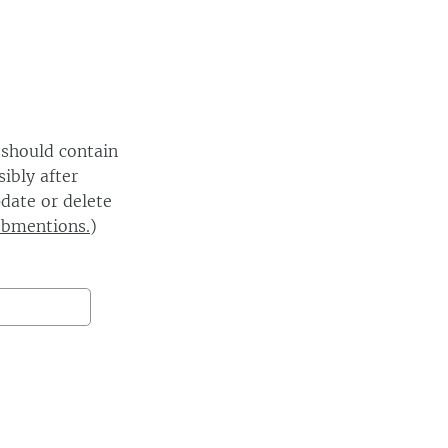
 should contain
ibly after
date or delete
ebmentions.
)