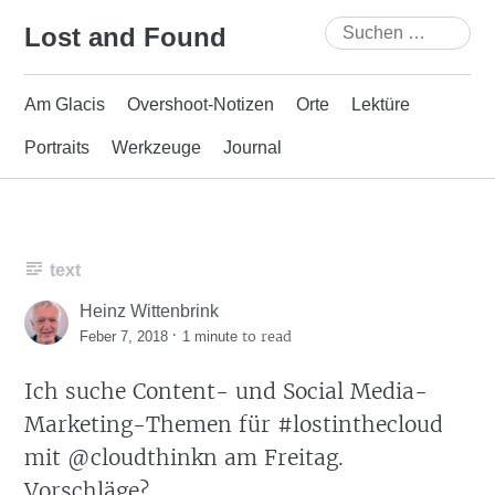
Skip
Suchen
Lost and Found
to
nach:
content
Am Glacis
Overshoot-Notizen
Orte
Lektüre
Portraits
Werkzeuge
Journal
text
Heinz Wittenbrink
·
to read
Feber 7, 2018
1 minute
Ich suche Content- und Social Media-
Marketing-Themen für #lostinthecloud
mit @cloudthinkn am Freitag.
Vorschläge?