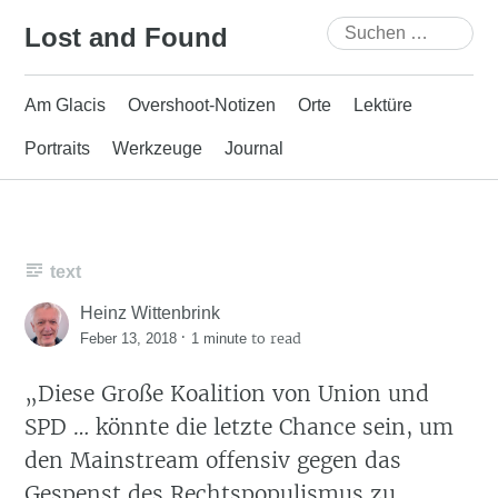
Skip
Suchen
Lost and Found
to
nach:
content
Am Glacis
Overshoot-Notizen
Orte
Lektüre
Portraits
Werkzeuge
Journal
text
Heinz Wittenbrink
·
to read
Feber 13, 2018
1 minute
„Diese Große Koalition von Union und
SPD … könnte die letzte Chance sein, um
den Mainstream offensiv gegen das
Gespenst des Rechtspopulismus zu