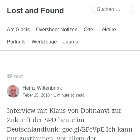
Skip
Suchen
Lost and Found
to
nach:
content
Am Glacis
Overshoot-Notizen
Orte
Lektüre
Portraits
Werkzeuge
Journal
text
Heinz Wittenbrink
·
to read
Feber 15, 2018
1 minute
Interview mit Klaus von Dohnanyi zur
Zukunft der SPD heute im
Deutschlandfunk:
goo.gl/EFcVpE
Ich kann
nur zustimmen, vor allem der