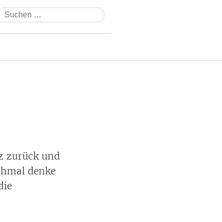
Suchen
nach:
z zurück und
chmal denke
die