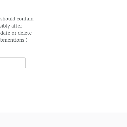
 should contain
ibly after
date or delete
ebmentions.
)