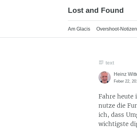
Skip
Lost and Found
to
content
Am Glacis
Overshoot-Notizen
text
Heinz Witt
Feber 22, 20
Fahre heute
nutze die Fu
ich, dass Um
wichtigste di