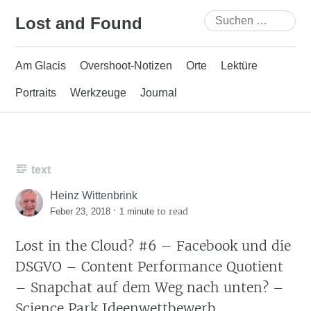
Skip
Suchen
Lost and Found
to
nach:
content
Am Glacis
Overshoot-Notizen
Orte
Lektüre
Portraits
Werkzeuge
Journal
text
Heinz Wittenbrink
·
to read
Feber 23, 2018
1 minute
Lost in the Cloud? #6 – Facebook und die
DSGVO – Content Performance Quotient
– Snapchat auf dem Weg nach unten? –
Science Park Ideenwettbewerb