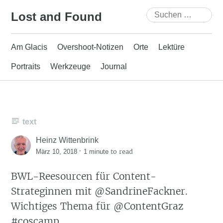
Skip
Suchen
Lost and Found
to
nach:
content
Am Glacis
Overshoot-Notizen
Orte
Lektüre
Portraits
Werkzeuge
Journal
text
Heinz Wittenbrink
·
to read
März 10, 2018
1 minute
BWL-Reesourcen für Content-
Strateginnen mit @SandrineFackner.
Wichtiges Thema für @ContentGraz
#coscamp