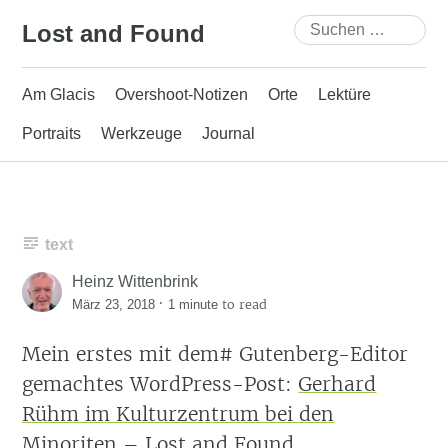
Skip
Suchen
Lost and Found
to
nach:
content
Am Glacis
Overshoot-Notizen
Orte
Lektüre
Portraits
Werkzeuge
Journal
text
Heinz Wittenbrink
·
to read
März 23, 2018
1 minute
Mein erstes mit dem# Gutenberg-Editor
gemachtes WordPress-Post:
Gerhard
Rühm im Kulturzentrum bei den
Minoriten – Lost and Found