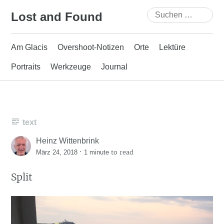
Skip
Suchen
Lost and Found
to
nach:
content
Am Glacis
Overshoot-Notizen
Orte
Lektüre
Portraits
Werkzeuge
Journal
text
Heinz Wittenbrink
·
to read
März 24, 2018
1 minute
Split