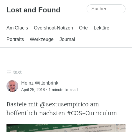
Skip
Suchen
Lost and Found
to
nach:
content
Am Glacis
Overshoot-Notizen
Orte
Lektüre
Portraits
Werkzeuge
Journal
text
Heinz Wittenbrink
·
to read
April 25, 2018
1 minute
Bastele mit @sextusempirico am
hoffentlich nächsten #COS-Curriculum